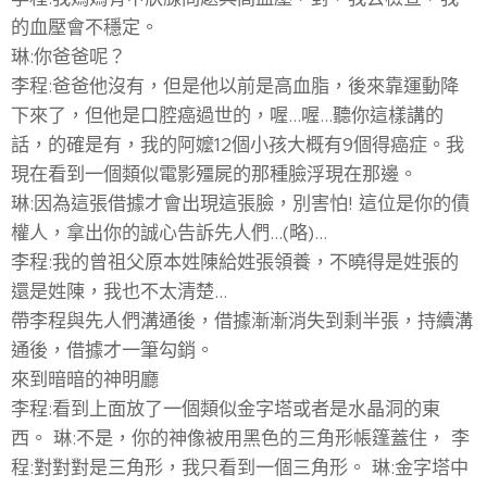
的血壓會不穩定。
琳:你爸爸呢？
李程:爸爸他沒有，但是他以前是高血脂，後來靠運動降
下來了，但他是口腔癌過世的，喔...喔...聽你這樣講的
話，的確是有，我的阿嬤12個小孩大概有9個得癌症。我
現在看到一個類似電影殭屍的那種臉浮現在那邊。
琳:因為這張借據才會出現這張臉，別害怕! 這位是你的債
權人，拿出你的誠心告訴先人們...(略)...
李程:我的曾祖父原本姓陳給姓張領養，不曉得是姓張的
還是姓陳，我也不太清楚...
帶李程與先人們溝通後，借據漸漸消失到剩半張，持續溝
通後，借據才一筆勾銷。
來到暗暗的神明廳
李程:看到上面放了一個類似金字塔或者是水晶洞的東
西。 琳:不是，你的神像被用黑色的三角形帳篷蓋住， 李
程:對對對是三角形，我只看到一個三角形。 琳:金字塔中