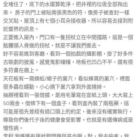
全堵住了，底下的水還算乾淨，把井裡的垃圾全部掏出
來。 房子的門上被貼兩張黑色的符，像房子被查封一樣
交叉貼，屋頂上有七個小耳朵接收器，所以容易去接到附
近靈界的訊息。
正要進入屋內，門口有一隻拐杖立在中間擋路，這是一個
骷髏頭人骨做的拐杖，就是不讓我們進去。
好不容易進到客廳，看到一個拍戲的攝影棚，掛了好多件
古裝劇的披風，感覺鬼影幢幢，地板也凹凸不平，還有很
多符畫在牆上。
天花板有一窩蜈蚣/蠍子的巢穴，看似蜂窩的巢穴，裡面
很多蟲在蠕動，小心摘下巢穴拿到外面燒掉。
抽屜裡看到一張借據，是用毛筆寫在宣紙上頭，大大寫上
50兩金。借條下有一個盒子，看到盒內裝了兩瓶藥，這
可能是祖先曾經有過口頭上的約定，後來沒有確實執行，
導致你們後代子孫的健康會受影響，也就是有遺傳病或是
慢性病。
李程:我媽媽有甲狀腺問題與高血壓，對，我去檢查，我