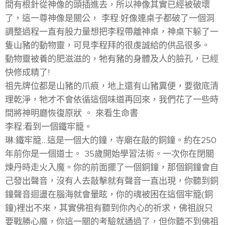
間有根針從神像的頭插進去，所以神像其實已經被破壞
了，這一尊神像是關公， 李程:好像連桌子都破了一個洞
調整過程一直有股力量想把李程帶離神桌，神桌下躲了一
隻山豬的動物靈，可見李程拜的很虔誠給的供品很多。
動物靈被養的肥滋滋的，牠有豬的身體及人的臉孔，已經
快修成精了!
祖先牌位都是山豬的爪痕，地上還有山豬糞便，要徹底清
理乾淨，牠才不會依循這個味道再回來，我們花了一些時
間將神明廳恢復原狀 。 來看生命書
李程:看到一個鐵牢籠。
琳:鐵牢籠...這是一個大的鐘，寺廟在敲的銅鐘。約在250
年前你是一個道士。 35歲開始學習法術。一次你在閉關
煉丹時走火入魔。你的前面擺了一個銅鐘，那個銅鐘會自
己發出聲音，沒有人去敲擊就有聲音一直出現，你聽到銅
鐘聲音迴盪在腦海就會暈眩，你的魂被困在這個牢籠(銅
鐘)裡出不來，其實佛祖有聽到你內心的祈求，佛祖說只
要戰勝心魔，你這一關的考驗就通過了，但你聽不到佛祖