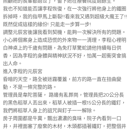
照顧她的長輩都過世了，留下她在療養院度過餘生。
我也不知道能否讓李程恢復，在一次強行將他身上的鐵圈
拆掉時，我的指甲馬上斷裂!!看來我又遇到超級大魔王了!!
既然促成這樣的緣份! 只能走一步算一步!
調整元辰宮後讓我看到契機，能夠一次解決所有的問題。
小心將個案身上造成恐慌的外來物一一清理，李程心裡明
白神桌上的千歲有問題，為免打草驚蛇請他持續每日供
香，因為李程的身體與精神狀況不好，怕萬一起衝突會搞
出人命。
進入李程的元辰宮
昏暗的天空，路全被迷霧覆蓋，前方的路一直在扭曲變
動，不是一條完整的路。
管理員是韋陀菩薩， 路邊有亂葬崗，管理員把20公分長
的黑色稻草人丟出來，稻草人被插一根15公分長的鐵釘，
我們將稻草人身上的詛咒與釘子一一解除。
房子周圍都是牛糞，飄出濃濃的臭味，院子內看到一口
井，井裡面塞了廢棄的木材，木頭都插著鐵釘，把整個井