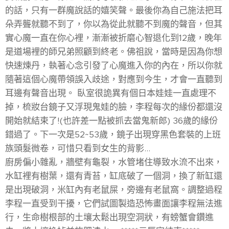
的話，只有一群魔說話的嬉笑聲。最後你為自己施法把耳
朵弄聾就聽不到了，你以為從此就聽不到魔的聲音，但其
實心魔一直在你心裡，漸漸被折磨心智退化到12歲，晚年
是道場裡的師兄弟照顧到終老。佛祖說，當時是因為你想
快速煉丹，執著心念引發了心魔進入你的內在，所以你就
隨著這個心魔帶領誤入歧途，對應到今生，才會一直聽到
耳邊有聲音出現。 臥室很詭異有個日本娃娃一直處理不
掉，梳妝台鏡子又浮現鬼娃的臉，李程每次的緣份都還沒
開始就結束了!(也許差一點被抓去當鬼新郎) 36歲的緣份
錯過了。下一次是52~53歲，鏡子出現穿黑色套裝的上班
族頭髮微卷，可惜只看到女生的背影...
廚房偏小雜亂，牆壁有龜裂，水管堵住導致水流不出來，
水缸裡有樹葉，還有青苔，缸底破了一個洞，換了新缸還
是出現破洞，米缸內有老鼠屎，旁邊有老鼠窩。調整過程
李程一直受到干擾，它們試圖製造恐怖畫面讓李程無法進
行，生命樹根部的土壤太鬆出現空洞狀，有螃蟹會鑽進