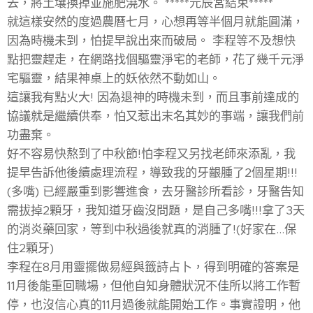
去，將土壤換掉並施肥澆水。 *****元辰宮結束*****
就這樣安然的度過農曆七月，心想再等半個月就能圓滿，
因為時機未到，怕提早說出來而破局。 李程等不及想快
點把靈趕走，在網路找個驅靈淨宅的老師，花了幾千元淨
宅驅靈，結果神桌上的妖依然不動如山。
這讓我有點火大! 因為退神的時機未到，而且事前達成的
協議就是繼續供奉，怕又惹出末名其妙的事端，讓我們前
功盡棄。
好不容易快熬到了中秋節!怕李程又另找老師來添亂，我
提早告訴他後續處理流程，導致我的牙齦腫了2個星期!!!
(多嘴) 已經嚴重到影響進食，去牙醫診所看診，牙醫告知
需拔掉2顆牙，我知道牙齒沒問題，是自己多嘴!!!拿了3天
的消炎藥回家，等到中秋過後就真的消腫了!(好家在...保
住2顆牙)
李程在8月用靈擺做易經與籤詩占卜，得到明確的答案是
11月後能重回職場，但他自知身體狀況不佳所以將工作暫
停，也沒信心真的11月過後就能開始工作。事實證明，他