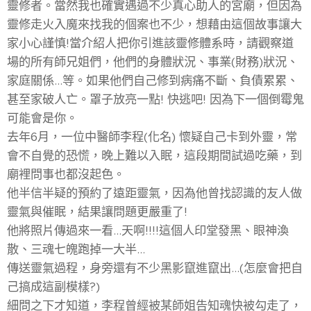
靈修者。當然我也確實遇過不少真心助人的宮廟，但因為
靈修走火入魔來找我的個案也不少，想藉由這個故事讓大
家小心謹慎!當介紹人把你引進該靈修體系時，請觀察道
場的所有師兄姐們，他們的身體狀況、事業(財務)狀況、
家庭關係...等。如果他們自己修到病痛不斷、負債累累、
甚至家破人亡。罩子放亮一點! 快逃吧! 因為下一個倒霉鬼
可能會是你。
去年6月，一位中醫師李程(化名) 懷疑自己卡到外靈，常
會不自覺的恐慌，晚上難以入眠，這段期間試過吃藥，到
廟裡問事也都沒起色。
他半信半疑的預約了遠距靈氣，因為他曾找認識的友人做
靈氣與催眠，結果讓問題更嚴重了!
他將照片傳過來一看...天啊!!!!這個人印堂發黑、眼神渙
散、三魂七魄跑掉一大半...
傳送靈氣過程，身旁還有不少黑影竄進竄出...(怎麼會把自
己搞成這副模樣?)
細問之下才知道，李程曾經被某師姐告知魂快被勾走了，