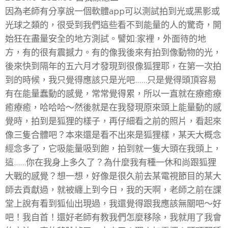
因為老師有分享說一個軟體app可以測試拍到光或黑影或
光球之類的，很受到我們這些看不到能量的人的驚奇，開
始狂在盡量安全的地方測試。譬如:家裡，外面待的地
方，有的很有震撼力。有的像我後來有拍到像動物的光，
後來快到隔年的五六月才發現到很像狐狸耶，在第一次拍
到的時候，我只覺得應該只是光吧……只是覺得頭頂容易
有在能量蠢動的感覺，常常覺得累，所以一直就在療癒療
癒療癒，哈哈哈～然後就是在我發現原來頭上能量動的感
覺時，拍到是狐狸的樣子，再仔細看之前的照片，看起來
像三隻合體吧？本來還是看不出來是狐狸樣，某天大概念
經念多了，它吸能量吸到飽，拍到就一隻大頭在我頭上，
這……你在我身上多久了？為什麼我有種一休和尚跟狐狸
大戰的感覺？想一想，好像是很久前去某電視節目的某大
師去貢獻過，就被纏上到今日，我的天啊，老師之前在課
堂上說有看到狐仙出現過，我還覺得跟我應該無關吧～好
吧！我自首！還好老師有教我們怎麼移除，我就用了我會