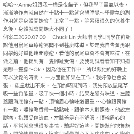
哈哈～Annie姐跟我一樣是夜貓子，但我學了靈氣以後，
漸漸地作息就自然在十點十一點就會想睡覺～學靈氣的副
作用就是身體開始會＂正常＂一點，等累積很久的休養生
息後，身體就會開始大不同了！
個案二2020.07.09 Chuck Lin 大師階同學L同學在群組
說他用鼠尾草療癒完聞不到甚麼味道。於是我自告奮勇跟
同學約好幫他遠距療癒，看他的鼠尾草會不會有味道。在
做之前，他提到有一隻腳趾受傷，要我測試看看知不知道
是哪一隻腳～Ok，因為他在工作中，所以跟他約好晚上
可以放鬆的時間， 一方面他如果在工作，我好像也會緊
張， 能量就出不來。 在預約時間到時，我先預放鼠尾草
吸一些負能量，吸了快一個小時，結果左腳有味道，左膝
蓋跟海底輪有一點，頂輪眉心輪味道很重 ～心輪跟胃輪
有一點，喉輪略香帶一點點味。跟他本人對照後，他說左
腳痛，指頭受傷流血，左膝蓋是有不舒服，頂輪眉心的
話，平常就會想很多事情。驗證好這些，開始幫他挖負能