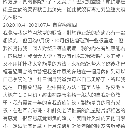
的方法，真的移除掉了，太爽了！聖火加靈擺！頭頂那種
能量蠢動的感覺就自此消失，從此就沒有再拍到狐狸大頭
光～耶～
2020.10月~2021.07月 自我療癒四
我覺得我是算開放型的腦袋，對於非正統的療癒都有一點
想探究，但因為9月份，10月份接連碰到一些很重症，但
我卻覺得我一個人對整治這些病症，我的內在有種無能為
力的感覺，我問大天使，有沒有可以讓我複製很多的我，
又不用耗掉我太多能量的方法，來療癒這些人？然後我曾
經看過厲害的中醫把我爸中風的身體在一個月內針到可以
自己拿碗吃飯，針三個月我爸就可以自己走路了，所以我
現在一直都會記錄一些中醫的方法，甚至去學一點皮毛。
大概在１０月初，經由網路報名給一般人的自我針灸教
學，我有靈氣一年的自我療癒訓練，對能量真的蠻有感
覺，在貼耳穴磁珠，和針灸老師推薦的能量貼片都相當的
有感覺，很容易感覺到氣的流動，反而針灸課的其他同學
不一定這麼有氣感。七月還遇到針灸老師的朋友告訴我德