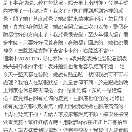
是下半身循環比較有些狀況。隔天早上出門後，發現手臂
內被捏了一小塊瘀青，我沒有印象有睡到壓到這裡的感
覺，問了她有甚麼感覺？她說醒來精神還不錯，並且問了
她，真實的身體狀況。她說自開完第二次刀以後，整個身
體都往好的方向走了，我感覺很安慰，至少年輕人還有很
多本錢，只要好好保養身體，身體都有回應的。她也說很
神奇，左膝蓋確實蹲下去會卡卡的，右膝蓋不會～
個案十2020.11.16 彰化表妹 tsai表妹陪表姊在醫院看顧表
姊夫開脊椎的手術，表妹體質也常常容易感到不適， 她
今天一整天都在醫院，她說有點暈眩。就問我說可不可以
處理？我怕人在緊張狀態，能量會傳不到，於是跟她約晚
上到家後休息時再傳送。約11點開始傳，預約一點鐘傳
送，感覺到右腳有拉傷的感覺，左腳底也怪怪的,她背後
還有風池穴都很吸靈氣，線上回覆我說她左腳底痛痛的，
上周左背氣不通，去給人家按摩都說氣不順。這次在還沒
做靈氣前，幫娃娃結界時，用軟體app在娃娃上方有拍到
亮光，讓表妹看到很驚訝。做完療癒後，我整個人感覺腳