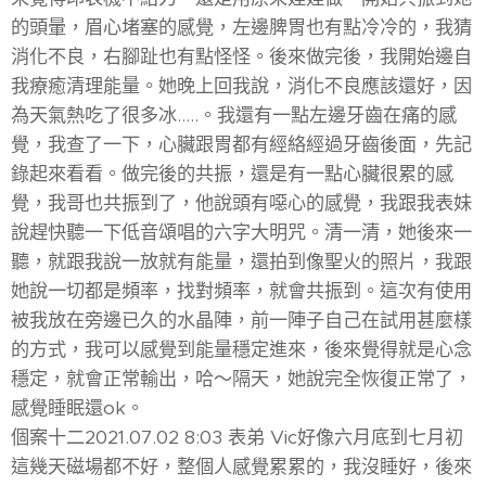
的頭暈，眉心堵塞的感覺，左邊脾胃也有點冷冷的，我猜
消化不良，右腳趾也有點怪怪。後來做完後，我開始邊自
我療癒清理能量。她晚上回我說，消化不良應該還好，因
為天氣熱吃了很多冰…..。我還有一點左邊牙齒在痛的感
覺，我查了一下，心臟跟胃都有經絡經過牙齒後面，先記
錄起來看看。做完後的共振，還是有一點心臟很累的感
覺，我哥也共振到了，他說頭有噁心的感覺，我跟我表妹
說趕快聽一下低音頌唱的六字大明咒。清一清，她後來一
聽，就跟我說一放就有能量，還拍到像聖火的照片，我跟
她說一切都是頻率，找對頻率，就會共振到。這次有使用
被我放在旁邊已久的水晶陣，前一陣子自己在試用甚麼樣
的方式，我可以感覺到能量穩定進來，後來覺得就是心念
穩定，就會正常輸出，哈～隔天，她說完全恢復正常了，
感覺睡眠還ok。
個案十二2021.07.02 8:03 表弟 Vic好像六月底到七月初
這幾天磁場都不好，整個人感覺累累的，我沒睡好，後來