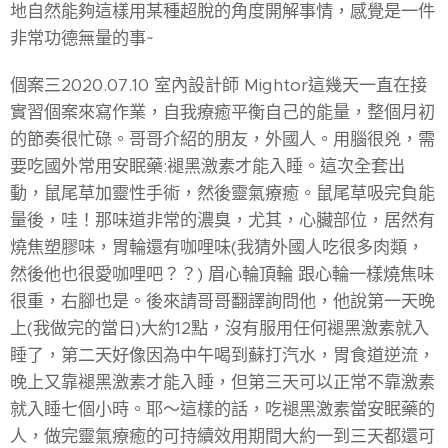
地自然能夠這樣用某種超脫的角度開解事情，感覺是一件
非常功德無量的事~
個案三2020.07.10 室內設計師 Mightor這幾天一直在接
實習個案來寫作業，自我療癒平衡自己的能量，整個月初
的節奏很忙碌。哥哥介紹的朋友，外國人。用腦很兇，需
要吃國外常用安眠藥:褪黑激素才能入睡。這次全套出
動，鼠尾草加靈性手術，然後靈氣療癒。鼠尾草吸完負能
量後，哇！那味道非常的濃臭，尤其，心臟部位，居然有
燒焦塑膠味，胃輪還有咖哩味(我猜外國人吃很多肉類，
然後他也很愛咖哩吧？？) 眉心輪頂輪 跟心輪一樣燒焦味
很重，右腳也是。後來請哥哥翻譯詢問他，他說第一天晚
上(我做完的當日)大約12點，沒有服用任何褪黑激素就入
睡了，第二天好像因為中午喝到蘇打汽水，胃食道逆流，
晚上又靠褪黑激素才能入睡，但第三天可以正常不靠激素
就入睡七個小時。耶～這樣的話，吃褪黑激素當安眠藥的
人，做完靈氣療癒的可持續效用期間大約一到三天都還可