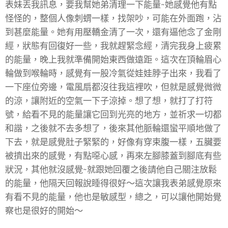
表妹丟我訊息，要我幫她弟清理一下能量~她感覺他有點
怪怪的，整個人像刺蝟一樣，找架吵，可能在外面跑，沾
到甚麼能量。她有用壓轎金清了一次，還有逼他念了金剛
經，狀態有回復好一些，我就趕緊念經，清完我身上疲累
的能量，晚上我就準備開始東西做遠距。這次在頂輪眉心
輪做到喉輪時，感覺有一股冷氣從娃娃脖子出來，我看了
一下座位旁邊，電風扇都沒往我這裡吹，但就是感覺微微
的涼，讓附近的空氣一下子涼掉。想了想，就打了打符
號，給看不見的能量讓它回到光亮的地方，並祈求一切都
和諧，之後就不去多想了，後來其他脈輪還蠻平順地做了
下去，就是感覺肚子緊緊的，好像有穿束腹一樣，五臟要
被擠出來的感覺，有點噁心感，再來左腳膝蓋到腳底有些
狀況，其他就沒感覺~就跟她回覆之後請他自己關注放鬆
的能量，他隔天回報說睡得很好～這次讓我表弟感覺原來
有看不見的能量，他也是敏感型，總之，可以讓他開始覺
察也是很好的開始～