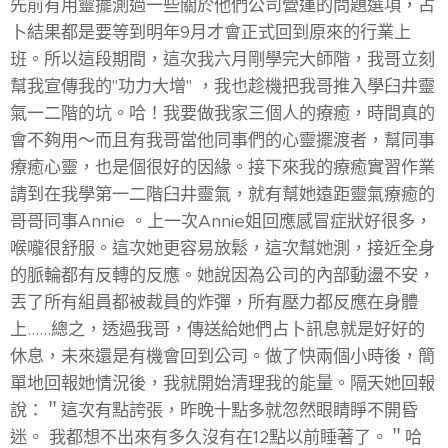
先前有用靈擺測過一些關於他們公司營運的問題選項，占
卜結果都是要等到明年9月才會正式回到原來的行業上
班。所以這段期間，這次我六月剛學完大師階，我哥立刻
幫我宣傳我的"功力大增" ，我也趁機把我哥推入學臼井靈
氣一二階的坑。哈！我要做我家三個人的療癒，時間真的
會不夠用～而且有我哥當他同事們的心靈擺渡者，幫同事
療癒心靈，也是個很好的因緣。接下來我的療癒實習作業
請到在我學第一二階臼井靈氣，就有幫她遠距靈氣療癒的
哥哥同事Annie 。上一次Annie姐回應感冒症狀好很多，
喉嚨很舒服。這次她更容易放鬆，這次幫她測，接近全身
的脈輪都有反轉的反應。她說因為公司的內部動盪不安，
丟了所有組員都被裁員的炸彈，所有壓力都反應在身體
上……總之，透過我哥，傳送給她們占卜訊息就是好好的
休息，未來還是有機會回到公司。做了快兩個小時後，簡
單地回報她情況後，我就開始清理我的能量。隔天她回報
說：＂這次有點誇張，昨晚十點多就忽然眼睛睜不開昏
迷。 我都想不出來有多久沒有在12點以前睡著了。＂哈