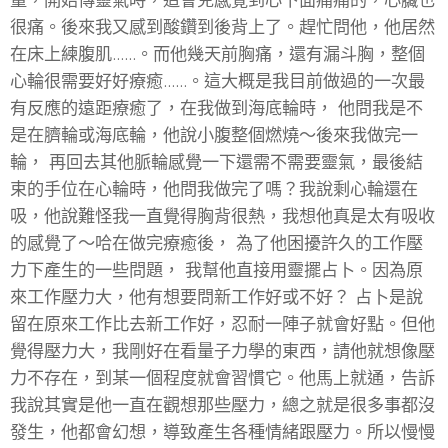
量，開始傳靈氣時，這會兒感覺到心下面痛痛的，心臟也
很痛。後來我又感到酸鑽到後背上了。趕忙問他，他居然
在床上練腹肌……。而他幾天前胸痛，還有漏斗胸，整個
心輪很需要好好療癒……。這大概是我目前做過的一次最
有反應的遠距療癒了，在我做到海底輪時， 他問我是不
是在臍輪或海底輪，他說小腹整個燃燒～後來我做完一
輪， 再回去其他脈輪感覺一下還需不需要靈氣，最後結
束的手位在心輪時，他問我做完了嗎？我說剩心輪還在
吸，他說難怪我一直覺得胸背很熱，我想他真是太有吸收
的感覺了～哈在做完療癒後， 為了他困擾許久的工作壓
力下產生的一些問題， 我幫他直接用靈擺占卜。因為原
來工作壓力大，他有想要問新工作好或不好？ 占卜是說
留在原來工作比去新工作好，忍耐一陣子就會好點。但他
覺得壓力大，我剛好在看量子力學的東西，請他就想像壓
力不存在，到某一個程度就會習慣它。他馬上就通，告訴
我說其實是他一直在觀想那些壓力，總之就是很多事都沒
發生，他都會幻想，導致產生各種情緒跟壓力。所以慢慢