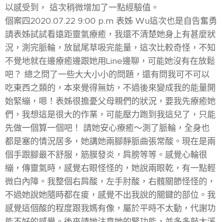
以感受到， 這次稍微增加了一點經驗值。
個案四2020.07.22 9:00 p.m 表姊 Wu這次也是自告奮勇
請表姊試試看遠距靈氣療癒，我還不清楚她身上有甚麼狀
況，測完脈輪，放鼠尾草吸完能量，這次比較奇怪，不知
不覺地就在邊療癒邊跟她用Line邊聊，可能她沒有在放鬆
吧？ 總之問了一些大大小小的問題，還有問我可不可以
吃東西之類的，本來覺得無妨，不過後來變成我的能量開
始緊繃，嗯！表姊很擔憂父母親們的狀況，要我先療癒她
們，我想這是很大的作業，可能壓力跑到我這兒了，只能
先做一個算一個吧！ 請她安心療癒～測了脈輪，全身也
都是塞的情況居多，她講她兩腳靜脈曲張常酸。現在是兩
個手跟腳最不舒服，筋膜發炎，肩膀等等。感覺心輪很
繃，傳靈氣時，感覺右眼怪怪的，她說兩眼乾，有一點輕
微白內障。我整個右肩酸，左手肘酸，右髖關節怪怪的，
不過她說她隨時都在痠，感覺不出我說的關鍵的部位。我
感覺這個酸的程度跟我媽有像，屬於平時不太動，代謝功
能不好的感覺。後來請她注意她的腎功能，並多多敲太溪