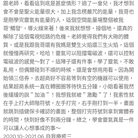
跟老師，看看這到底是甚麼情形？過了一會兒，我才想到
會不會是聖火能量很大，加上我念楞嚴咒的能量，我哥也
是剛學完靈氣有能量的人，這個空間能量場整個被我
哥"觸發"，導火線來著！後來我就想想，接個地，還真的
解除了這個電視短路的危機。老師覺得我們有大砲的體
質，或是我跟我哥還有我媽是雙生火焰還三生火焰，這個
就慢慢再研究，哈哈！靈氣可以阻擋電磁波，還可以控制
電磁波的感覺～對了，這陣子還有件事，學了靈氣，不敢
亂用，但偶爾碰到不順的時候，還是會想用用看。因為開
始領三倍券，去超商好不容易等到有空的機器可以使用，
結果超商系統一直在轉圈圈等待快五分鐘，小姐看著我然
後緩緩的說＂加油＂！我想我就被＂激勵＂了！我索性就
在手上打大師階符號，左手打完，右手剛打到一半，畫面
就跳到插健保卡確認的畫面，整個打完符號到拿到實體券
的時間，快到好像不到兩分鐘。總之，學會靈氣真是一件
可以讓人心想事成的事～
2020.10~2021.06 自我療癒三