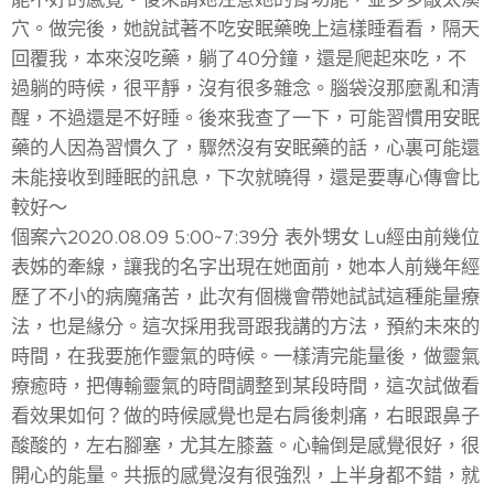
穴。做完後，她說試著不吃安眠藥晚上這樣睡看看，隔天
回覆我，本來沒吃藥，躺了40分鐘，還是爬起來吃，不
過躺的時候，很平靜，沒有很多雜念。腦袋沒那麼亂和清
醒，不過還是不好睡。後來我查了一下，可能習慣用安眠
藥的人因為習慣久了，驟然沒有安眠藥的話，心裏可能還
未能接收到睡眠的訊息，下次就曉得，還是要專心傳會比
較好～
個案六2020.08.09 5:00~7:39分 表外甥女 Lu經由前幾位
表姊的牽線，讓我的名字出現在她面前，她本人前幾年經
歷了不小的病魔痛苦，此次有個機會帶她試試這種能量療
法，也是緣分。這次採用我哥跟我講的方法，預約未來的
時間，在我要施作靈氣的時候。一樣清完能量後，做靈氣
療癒時，把傳輸靈氣的時間調整到某段時間，這次試做看
看效果如何？做的時候感覺也是右肩後刺痛，右眼跟鼻子
酸酸的，左右腳塞，尤其左膝蓋。心輪倒是感覺很好，很
開心的能量。共振的感覺沒有很強烈，上半身都不錯，就