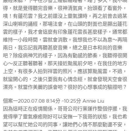
嚴經來聽，下午在沙發上邊聽邊睡著。睡了多久，我不曉
得，就是覺得聽完音樂，很神清氣爽，抬頭看了看窗外，
咦！有蓮花雲？我之前還沒上靈氣課時，再之前曾去過某
深山喇嘛的誦經，那場法會，在山頭的對面也是顯出蓮花
雲的樣子，我才會這麼有印象蓮花雲長甚麼樣子，通常都
維持一小段時間，雲就會消散。我想我也不以為意～再隔
兩日，我忘記我再聽甚麼音樂，總之是日本和尚的音樂
吧？除疫病神咒的樣子，因為有動感的節奏，我聽得很開
心～反正聽著聽著，那天接近颱風前夕吧，在我住的地方
上空，有很多人拍到祥雲的照片，應該算颱風雲，不過，
就蠻開心的，之後只要我有心情念經，就會發現天空會很
漂亮。就當作美麗的誤會吧？很好的心想事成的驗證吧？
個案一2020.07.08 8:14分 ~10:25分 Annie Liu
因為這時正在疫情關係，哥哥公司行業運作整個停擺，我
覺得學了靈氣療癒剛好可以安撫一下我哥的狀態，我也希
望可以幫忙她公司的同事，讓她們心情不那麼動盪不安，