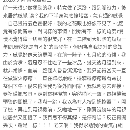
2020.9.14 自我療癒二
前一天很少做運動的我，特意做了深蹲，蹲到腳沒力，後
來居然感覺 诶？我的下半身海底輪堵塞，氣有通的感覺
。自己覺得氣色變很好，我的老花眼也好像不見了。(感
覺有像開智慧，對同樣的事情，開始有不一樣的角度)慢
慢地覺得這一切真的很美好，在一二階到大師階的短短一
年間,雖然還是有不好的事發生，但因為自我提升的覺知
力，感覺好像天線更開。在前一陣子，七月底的時候，我
由於貪嘴，還是忍不住吃了一些冰品，幾天後月經到來，
就非常慘。血崩，整個人昏昏沉沉地，我只記得當天一直
在做聖火療癒，一直在聽楞嚴經，邊聽邊療癒邊看電視一
整個下午，後來傍晚我哥從外面回家，我就起身去迎接，
要準備擺餐具。走到電視機前，突然啪地一聲，電視機無
預警的關機了，我嚇一跳，我以為有人按到遙控器了，開
了機，再走到電視機前，又啪地一下，剛買沒幾年的電視
機居然又關機了。我百思不得其解，是停電嗎？反正再開
幾次，還是一樣！！！ 老天啊！我得求助我的靈氣群組