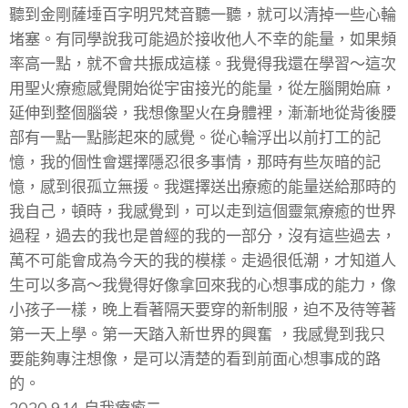
聽到金剛薩埵百字明咒梵音聽一聽，就可以清掉一些心輪
堵塞。有同學說我可能過於接收他人不幸的能量，如果頻
率高一點，就不會共振成這樣。我覺得我還在學習～這次
用聖火療癒感覺開始從宇宙接光的能量，從左腦開始麻，
延伸到整個腦袋，我想像聖火在身體裡，漸漸地從背後腰
部有一點一點膨起來的感覺。從心輪浮出以前打工的記
憶，我的個性會選擇隱忍很多事情，那時有些灰暗的記
憶，感到很孤立無援。我選擇送出療癒的能量送給那時的
我自己，頓時，我感覺到，可以走到這個靈氣療癒的世界
過程，過去的我也是曾經的我的一部分，沒有這些過去，
萬不可能會成為今天的我的模樣。走過很低潮，才知道人
生可以多高～我覺得好像拿回來我的心想事成的能力，像
小孩子一樣，晚上看著隔天要穿的新制服，迫不及待等著
第一天上學。第一天踏入新世界的興奮 ，我感覺到我只
要能夠專注想像，是可以清楚的看到前面心想事成的路
的。