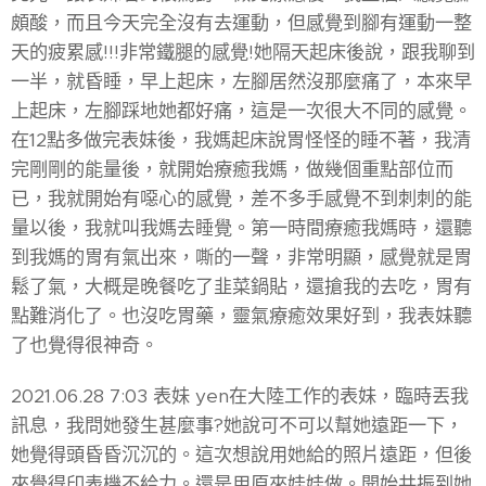
頗酸，而且今天完全沒有去運動，但感覺到腳有運動一整
天的疲累感!!!非常鐵腿的感覺!她隔天起床後說，跟我聊到
一半，就昏睡，早上起床，左腳居然沒那麼痛了，本來早
上起床，左腳踩地她都好痛，這是一次很大不同的感覺。
在12點多做完表妹後，我媽起床說胃怪怪的睡不著，我清
完剛剛的能量後，就開始療癒我媽，做幾個重點部位而
已，我就開始有噁心的感覺，差不多手感覺不到刺刺的能
量以後，我就叫我媽去睡覺。第一時間療癒我媽時，還聽
到我媽的胃有氣出來，嘶的一聲，非常明顯，感覺就是胃
鬆了氣，大概是晚餐吃了韭菜鍋貼，還搶我的去吃，胃有
點難消化了。也沒吃胃藥，靈氣療癒效果好到，我表妹聽
了也覺得很神奇。
2021.06.28 7:03 表妹 yen在大陸工作的表妹，臨時丟我
訊息，我問她發生甚麼事?她說可不可以幫她遠距一下，
她覺得頭昏昏沉沉的。這次想說用她給的照片遠距，但後
來覺得印表機不給力。還是用原來娃娃做。開始共振到她