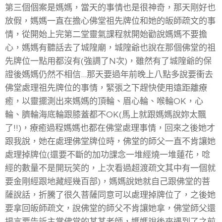
第三個個案是媽媽，當天的事情也是很神奇，那天剛好也
放假，媽媽一直在擔心佛堂祖先牌位和她的皈師疏文的事
情，從開始上完第二堂靈氣課程就開始勸說媽媽不要擔
心，媽媽有聽話去了城隍廟，城隍爺也說在那個佛堂的祖
先牌位一點用都沒有(強調了N次)，雖然有了城隍爺的保
證後媽媽仍然不相信...那天要過年前晚上八點多說要衝去
佛堂處理祖先牌位的事情，緊張之下趕快使用遠距離療
癒，以靈擺測出來媽媽的頂輪、眉心輪、喉輪OK，心
輪、臍輪海底輪跟膝蓋都不OK(馬上就跟媽媽說妳太飄
了!!)，療癒過程媽媽也都在佛堂處理事情，回來之後她才
跟我說，她在處理佛堂牌位時，佛堂的師父一直不肯讓她
處理掉牌位(還要不斷的加功課念一堆經燒一堆蓮花，唸
經的數量不是開玩笑的，上次看過超渡疏文其中有一個就
要金剛經跟地藏經幾百部)，媽媽說她就自己跟佛堂的菩
薩說話，折騰了很久菩薩同意可以處理掉牌位了，之後她
要拿回皈師疏文，說佛堂的師父不肯讓她拿，佛堂師父還
揚言要告訴主掌佛堂的某某老師，媽媽說後來遇到了之前