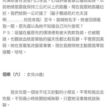
完澡她會在浴室門口等我，心情好還會跟公貓玩追逐，以
前她總是跟我保持三公尺以上的距離，現在我跟她距離拉
近，我們就剩一公尺遠了（腦子飄過咫尺也天涯
啊..................何苦來哉）至今，我喊她名字，她會回頭看
我一眼，原先還以為她不知道自己叫什麼呢？
ＰＳ：這貓在最原先的環境裡有被大狗欺負過，也被關
過，也聽說血統是單胎的貓天性都比較孤僻，不管原因真
假，她在受靈氣改變是事實，現在我期待她主動跟我零距
接觸，哈哈。
個案（六）
：女兒(8歲)
我女兒是一個坐不住又好動的小朋友，平常和我出去
吃飯，不到兩小時就開始喊無聊，只要她沒事做就說無
聊。