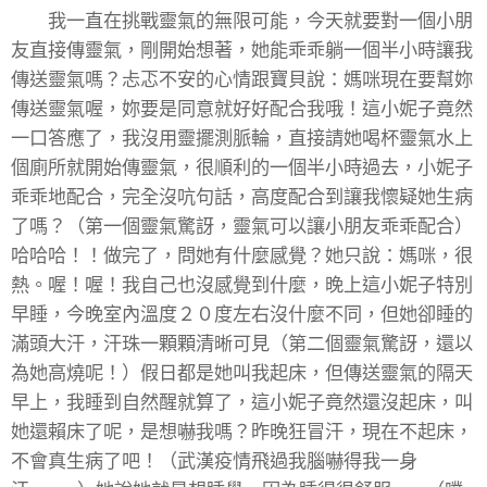
我一直在挑戰靈氣的無限可能，今天就要對一個小朋
友直接傳靈氣，剛開始想著，她能乖乖躺一個半小時讓我
傳送靈氣嗎？忐忑不安的心情跟寶貝說：媽咪現在要幫妳
傳送靈氣喔，妳要是同意就好好配合我哦！這小妮子竟然
一口答應了，我沒用靈擺測脈輪，直接請她喝杯靈氣水上
個廁所就開始傳靈氣，很順利的一個半小時過去，小妮子
乖乖地配合，完全沒吭句話，高度配合到讓我懷疑她生病
了嗎？（第一個靈氣驚訝，靈氣可以讓小朋友乖乖配合）
哈哈哈！！做完了，問她有什麼感覺？她只說：媽咪，很
熱。喔！喔！我自己也沒感覺到什麼，晚上這小妮子特別
早睡，今晚室內溫度２０度左右沒什麼不同，但她卻睡的
滿頭大汗，汗珠一顆顆清晰可見（第二個靈氣驚訝，還以
為她高燒呢！）假日都是她叫我起床，但傳送靈氣的隔天
早上，我睡到自然醒就算了，這小妮子竟然還沒起床，叫
她還賴床了呢，是想嚇我嗎？昨晚狂冒汗，現在不起床，
不會真生病了吧！（武漢疫情飛過我腦嚇得我一身