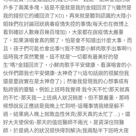
戶多了兩萬多塊，這是不是就是我的金錢回流了?(雖然是
我的錢但它的確回流了XD)，再來就是聽到認識的大陸小
姐妹們在討論冠狀病毒疫情失控的事情(每天也在微博上
看到確診人數幾百幾百增加)，大家都在說疫情太嚴重
了，如果演唱會真的開了，怕是會不知道出什麼大事，而
且，孩子們可能也會出事!!(我不想要小鮮肉歌手出事啊!!)
這時我才突然驚覺，這不就是"一切都有最美好的發
生"嗎?金錢回流了，小鮮肉歌手平安健康、看演唱會的小
伙伴們跟我也平安健康~太神奇了!!(這句話說的很膩但我
還是要說實在是太神奇了)；然後我發現我的心想事成有
點誇張的靈驗，例如上班時我覺得:我今天不忙!那天就真
的不忙~那天我一上班病人狀況稍差，但不算嚴重，那時
候想說反正應該是我晚上忙到吧~這種事情我總是躲不
過，結果病人晚上就敗血性休克(那天真的太忙了....)，還
好大天使保佑~那天的值班醫師不兩光，是資深住院醫
師，於是病人的狀況很快得到解決(我兩點半下班時大夜