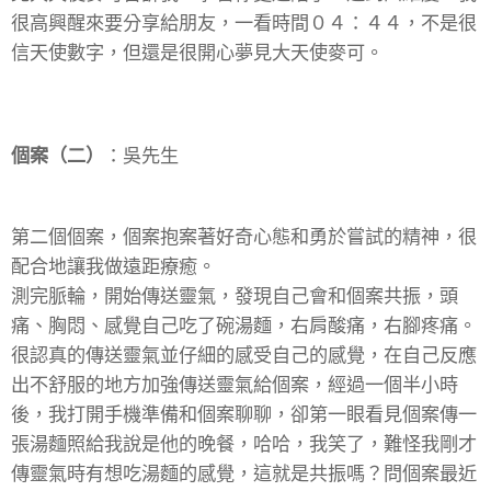
很高興醒來要分享給朋友，一看時間０４：４４，不是很
信天使數字，但還是很開心夢見大天使麥可。
個案（二）
：吳先生
第二個個案，個案抱案著好奇心態和勇於嘗試的精神，很
配合地讓我做遠距療癒。
測完脈輪，開始傳送靈氣，發現自己會和個案共振，頭
痛、胸悶、感覺自己吃了碗湯麵，右肩酸痛，右腳疼痛。
很認真的傳送靈氣並仔細的感受自己的感覺，在自己反應
出不舒服的地方加強傳送靈氣給個案，經過一個半小時
後，我打開手機準備和個案聊聊，卻第一眼看見個案傳一
張湯麵照給我說是他的晚餐，哈哈，我笑了，難怪我剛才
傳靈氣時有想吃湯麵的感覺，這就是共振嗎？問個案最近