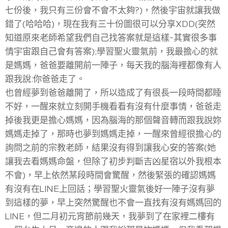
七份後，我只有三份會不會不太夠?)，然後宇宙就讓我做
錯了(哈哈哈)，現在我有三十份圖很可以分享XDD(突然
知道原來老師希望我們自己找答案就是這樣~其實很多事
情宇宙跟自己會有答案);學習聖火靈氣前，我最擔心的就
是媽媽，爸爸要離開前一陣子，每天我的腦海裡都像有人
跟我說:你爸爸走了。
也曾經夢到爸爸離開了，所以造成了有很長一段時間都睡
不好，一醒來就立刻開手機看看有沒有什麼事情，爸爸走
掉後我更是擔心媽媽，因為腦海的那個聲音轉而跟我說妳
媽媽走掉了，那時也夢到媽媽走掉，一醒來曾經很擔心的
詢問之前的宗教老師，結果沒有得到讓我心安的答案(她
讓我去看媽媽命盤，但除了初步判斷吉凶星宿以外我根本
不會)，早上依然某段時間會驚醒，然後緊張的確認媽媽
有沒有在LINE上回話；學習聖火靈氣後好一陣子沒有夢
到這樣的夢，早上突然驚醒也不會一直找有沒有媽媽回的
LINE，但二月初元宵節前幾天，我夢到了在家裡二樓有