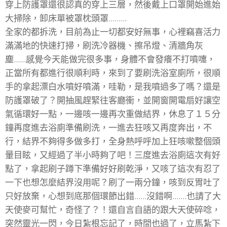
穿上防護罩還很認真的穿上三層，然後戴上口罩開始進始
大掃除，卸床單被罩枕頭罩.........
全家的都拆洗，目前為止一切都安好無事，心裡竊喜活力
滿滿地的快速打掃，刷洗冷器機、擦吊燈、清牆角灰
塵......感覺今天能做完很多事，身體不會發癢不打噴嚏，
正當所有都進行很順利時，來到了要刷洗浴室廁所，很順
手的拿起漂白水噴好噴滿，哇勒，是我噴過多了嗎？還是
防護罩破了？開抽風趕緊往客廳衝，並開窗開電扇好讓空
氣循環好一點，一邊咳一邊再次重做結界，休息了１５分
鐘再度進去浴廁準備刷洗，一進去狂咳又再度奔出，不
行，結界不夠得多做多打，全身熱呼呼加上狂咳嗽整個頭
暈目眩，又經過了半小時夠了吧！三度進去浴廁這次有好
點了，拿起刷子蹲下準備好好刷乾淨，又咳了這次有忍了
一下也想怎麼結界沒用呢？刷了一兩分鐘，咳到反胃吐了
只好放棄，心想到底那個環節出錯......沒錯啊.......也請了大
天使麥可幫忙，奇怪了？！還自言自語的跟大天使碎唸，
突然靈光一閃，今日紮根忘記了，時間也過了，立馬紮下