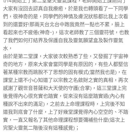
1/14開始上了第二堂聖火靈氣課程，老師開始上課前問了
大家有沒回去認真自我療癒，於是我也轉頭看了一下同學
們，很神奇的是，同學們的神情及膚況狀態都比我上次看
到的還要好!那兩天台北台中跑我竟然一點也不累，臉上
看起來也不疲倦(神奇~)，這次老師教了三個靈符號，也教
了我們如何打結界及保護自我及靈氣願望盒及製作靈氣
水，
由於是第二堂課，大家彼次較熟悉了些，又發掘了宇宙神
奇的地方，原來大家會當同學是有原因的，有些人都堅信
著某種宗教而跳脫不了思想的固有模式(當然我也是)，在
課堂上還不小心知道了以宗教之名斂財之實的真相，再次
感謝了觀世音菩薩和大天使的守護(合掌)，這三堂課上完
後覺得內心很充實也踏實，從來沒有這麼踏實過(內心有
種說不出來的滿足)，之前去上命理課程時，上完後不知
道我到底會了什麼，上了好幾堂課覺得內心空空的、不踏
實，一直又報名了其他命理課程想要彌補些什麼(這次上
完聖火靈氣二階後沒有這種感覺)；