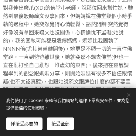
對我伸出魔爪(XD)的佛堂小老師，說那位回來幫忙她，雖
然到最後皈師疏文沒拿回來，但媽媽說在佛堂幾個小時爭
執的過程中，她突然覺得心情輕鬆、豁然開朗!突然覺得
好像沒有拿回來疏文也沒關係，心情愉悅不罣礙(她說
的)，我的固執可能都是遺傳媽媽，媽媽比我固執了
NNNN倍(尤其弟弟離開後)，她更是不顧一切的一直往佛
堂跑，一直到爸爸離世後，她就突然不想去佛堂(但也一
直在亂打坐自己亂想一堆虛幻的東西)，後來把在靈氣課
程學到的觀念跟媽媽分享，剛開始媽媽有很多不信任跟懷
疑(也不太認真聽)，也跟她說疏文跟牌位什麼的都不要罣
礙，她還是非常執著這兩件事情上面，但配合了靈氣療癒
後，媽媽又說：從來沒有覺得這麼平靜過，每天早上做生
我們使用了 cookies 來確保我們網站的運作正常與安全性，並為您
意，下午回來補貨之後休息，偶爾去幼稚園接外甥女下
提供最佳的使用體驗。
課，她說從沒這麼充實平靜過，而且原本過去幾年一直要
求我從台北離職回家的媽媽，在過年時突然跟我說:我覺
僅接受必要的
接受全部
得妳在台北能有一份不算很辛苦、而且穩定的工作也不容