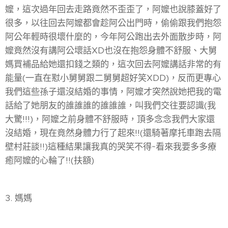
嬤，這次過年回去走路竟然不歪歪了，阿嬤也說膝蓋好了
很多，以往回去阿嬤都會趁阿公出門時，偷偷跟我們抱怨
阿公年輕時很壞什麼的，今年阿公跑出去外面散步時，阿
嬤竟然沒有講阿公壞話XD也沒在抱怨身體不舒服、大舅
媽買補品給她還扣錢之類的，這次回去阿嬤講話非常的有
能量(一直在懟小舅舅跟二舅舅超好笑XDD)，反而更專心
我們這些孫子還沒結婚的事情，阿嬤才突然說她把我的電
話給了她朋友的誰誰誰的誰誰誰，叫我們交往要認識(我
大驚!!!)，阿嬤之前身體不舒服時，頂多念念我們大家還
沒結婚，現在竟然身體力行了起來!!(還騎著摩托車跑去隔
壁村莊談!!)這種結果讓我真的哭笑不得~看來我要多多療
癒阿嬤的心輪了!!(扶額)
3. 媽媽