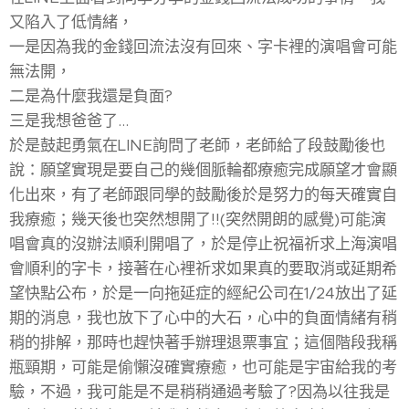
又陷入了低情緒，
一是因為我的金錢回流法沒有回來、字卡裡的演唱會可能
無法開，
二是為什麼我還是負面?
三是我想爸爸了...
於是鼓起勇氣在LINE詢問了老師，老師給了段鼓勵後也
說：願望實現是要自己的幾個脈輪都療癒完成願望才會顯
化出來，有了老師跟同學的鼓勵後於是努力的每天確實自
我療癒；幾天後也突然想開了!!(突然開朗的感覺)可能演
唱會真的沒辦法順利開唱了，於是停止祝福祈求上海演唱
會順利的字卡，接著在心裡祈求如果真的要取消或延期希
望快點公布，於是一向拖延症的經紀公司在1/24放出了延
期的消息，我也放下了心中的大石，心中的負面情緒有稍
稍的排解，那時也趕快著手辦理退票事宜；這個階段我稱
瓶頸期，可能是偷懶沒確實療癒，也可能是宇宙給我的考
驗，不過，我可能是不是稍稍通過考驗了?因為以往我是