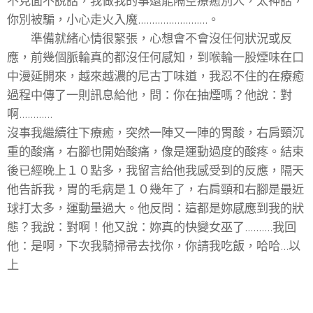
不見面不說話，我做我的事還能隔空療癒別人，太神話，
你別被騙，小心走火入魔.........................。
準備就緒心情很緊張，心想會不會沒任何狀況或反
應，前幾個脈輪真的都沒任何感知，到喉輪一股煙味在口
中漫延開來，越來越濃的尼古丁味道，我忍不住的在療癒
過程中傳了一則訊息給他，問：你在抽煙嗎？他說：對
啊............
沒事我繼續往下療癒，突然一陣又一陣的胃酸，右肩頸沉
重的酸痛，右腳也開始酸痛，像是運動過度的酸疼。結束
後已經晚上１０點多，我留言給他我感受到的反應，隔天
他告訴我，胃的毛病是１０幾年了，右肩頸和右腳是最近
球打太多，運動量過大。他反問：這都是妳感應到我的狀
態？我說：對啊！他又說：妳真的快變女巫了..........我回
他：是啊，下次我騎掃帚去找你，你請我吃飯，哈哈...以
上