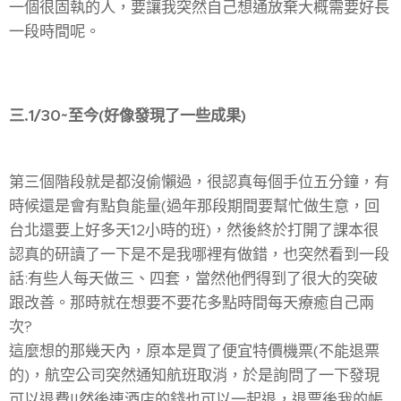
一個很固執的人，要讓我突然自己想通放棄大概需要好長
一段時間呢。
三.1/30~至今(好像發現了一些成果)
第三個階段就是都沒偷懶過，很認真每個手位五分鐘，有
時候還是會有點負能量(過年那段期間要幫忙做生意，回
台北還要上好多天12小時的班)，然後終於打開了課本很
認真的研讀了一下是不是我哪裡有做錯，也突然看到一段
話:有些人每天做三、四套，當然他們得到了很大的突破
跟改善。那時就在想要不要花多點時間每天療癒自己兩
次?
這麼想的那幾天內，原本是買了便宜特價機票(不能退票
的)，航空公司突然通知航班取消，於是詢問了一下發現
可以退費!!然後連酒店的錢也可以一起退，退票後我的帳