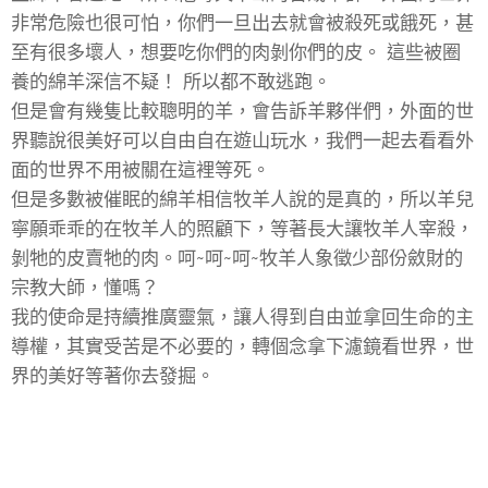
非常危險也很可怕，你們一旦出去就會被殺死或餓死，甚
至有很多壞人，想要吃你們的肉剝你們的皮。 這些被圈
養的綿羊深信不疑！ 所以都不敢逃跑。
但是會有幾隻比較聰明的羊，會告訴羊夥伴們，外面的世
界聽說很美好可以自由自在遊山玩水，我們一起去看看外
面的世界不用被關在這裡等死。
但是多數被催眠的綿羊相信牧羊人說的是真的，所以羊兒
寧願乖乖的在牧羊人的照顧下，等著長大讓牧羊人宰殺，
剝牠的皮賣牠的肉。呵~呵~呵~牧羊人象徵少部份斂財的
宗教大師，懂嗎？
我的使命是持續推廣靈氣，讓人得到自由並拿回生命的主
導權，其實受苦是不必要的，轉個念拿下濾鏡看世界，世
界的美好等著你去發掘。