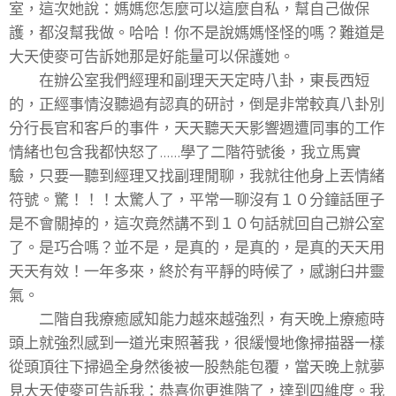
室，這次她說：媽媽您怎麼可以這麼自私，幫自己做保
護，都沒幫我做。哈哈！你不是說媽媽怪怪的嗎？難道是
大天使麥可告訴她那是好能量可以保護她。
在辦公室我們經理和副理天天定時八卦，東長西短
的，正經事情沒聽過有認真的研討，倒是非常較真八卦別
分行長官和客戶的事件，天天聽天天影響週遭同事的工作
情緒也包含我都快怒了......學了二階符號後，我立馬實
驗，只要一聽到經理又找副理閒聊，我就往他身上丟情緒
符號。驚！！！太驚人了，平常一聊沒有１０分鐘話匣子
是不會關掉的，這次竟然講不到１０句話就回自己辦公室
了。是巧合嗎？並不是，是真的，是真的，是真的天天用
天天有效！一年多來，終於有平靜的時候了，感謝臼井靈
氣。
二階自我療癒感知能力越來越強烈，有天晚上療癒時
頭上就強烈感到一道光束照著我，很緩慢地像掃描器一樣
從頭頂往下掃過全身然後被一股熱能包覆，當天晚上就夢
見大天使麥可告訴我：恭喜你更進階了，達到四維度。我