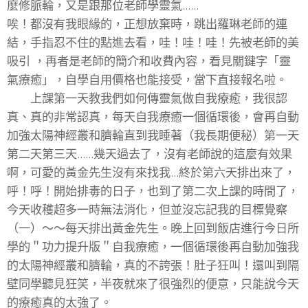
麼修脈輪，又是跟那位老師學靈氣......
唉！都沒有我眼緣的，正想放棄時，跳出羅琳老師的連
結，手指忍不住的點進去看，哇！哇！哇！先被老師的美
吸引 ，再者是老師的簡介和收費內容，看見關鍵字「靈
氣療癒」，自學自用價格也能接受，當下直接報名啦。
上課第一天教我們如何傳靈氣做自我療癒，我很認
真、真的非常認真，每天自我療癒一個循環後，會再自動
加強太陽神經叢和臍輪直到我睡著（我長期便秘）第一天
第二天第三天......幾天過去了，沒有老師說的這麼有效果
啊，可愛的黃金先生沒有來找我...終於第六天排出來了，
呼！呼！開始排毒的日子，也到了第二次上課的時間了，
今天收穫超多一時無法消化，但並沒忘記我的目標覺察
（一）～～每天排出黃金先生。晚上回到飯店進行今日所
學的＂功力提升版＂自我療癒，一個循環後再自動加強我
的太陽神經叢和臍輪，真的不誇張！肚子狂叫！還叫到隔
壁同學聽見狂笑，半夜就來了很強烈的便意，只能說今天
的療癒真的太強了。