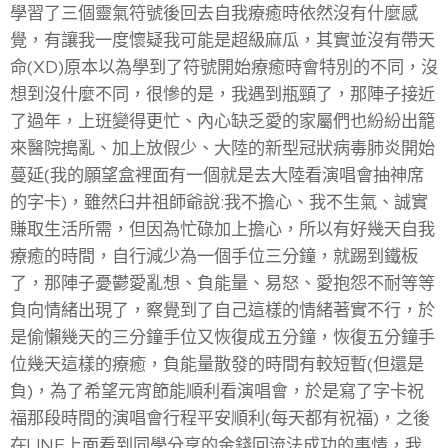
學習了三個靈氣符號後回去自我療癒時依然沒有什麼感
覺，有讓我一度懷疑我可能是超級麻瓜，其實並沒有帶天
命(XD)原本以為學到了符號開始療癒時會特別的不同，沒
想到沒什麼不同，很慘的是，我遇到瓶頸了，那陣子接近
了過年，上班變得更忙、內心缺乏愛的家屬們也紛紛出籠
來醫院搗亂、加上放假少、大陸的新型冠狀病毒肺炎開始
蔓延(我的願望盒裡面有一個就是去大陸看演唱會抽神席
的字卡)，雖然臼井祖師爺說:我不擔心、我不生氣、誠實
賺取生活所需，但因為忙碌加上擔心，所以有好幾天自我
療癒的時間，自行減少為一個手位三分鐘，就踢到鐵板
了，那陣子憂鬱愛亂想、負能量、易怒、愛抱怨不耐等等
負向情緒出現了，察覺到了自己這樣的情緒著實不行，於
是偷懶幾天的三分鐘手位又恢復成五分鐘，恢復五分鐘手
位幾天這樣的療癒，負能量散發的時間有較短暫(但還是
負)，為了希望元宵節能順利看演唱會，於是寫了字卡祝
福那段時間的演唱會行程平安順利(每天都有祝福)，之後
在LINE上面看到同學分享的金錢回流法成功的事情，我