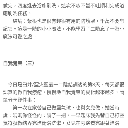
做完，四度進去浴廁刷洗，這次不咳不暈不吐順利完成浴
廁刷洗任務。
結論：紮根也是很有趣很有用的防護罩，千萬不要忘
記它。這是一階的小小魔法，不能學習了二階忘了一階小
魔法可愛之處。
自我覺察（三）
今日是臼井/聖火靈氣一二階結訓後的第8天，每天都很
認真的做自我療癒，慢慢地自我覺察的變化越來越多，簡
單分享幾件事：
第一次在家替自己做靈氣球，也幫女兒做，她當時
說：媽媽你怪怪的；隔了一週，一早起床我先替自己打靈
氣符號做結界完進衛浴洗漱，女兒在旁邊看完跟著進浴