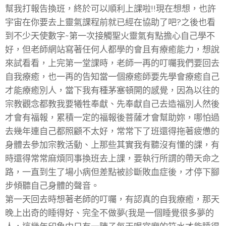
幫我打報告換班，終於可以順利上課啦!!現在想想，也許
宇宙在你要去上靈氣課程前就已經在協助了吧?之後也看
到不少天使數字~第一次接觸聖火靈氣有點擔心自己學不
好，但老師網站寫著任何人都學的會且有療癒能力，想說
來試看看，上完第一堂課時，老師一再的叮囑我們要回去
自我療癒，也一再的告知當一個療癒師要先學會療癒自己
才能療癒別人，當下我有種茅塞頓開的感覺，因為以往的
宗教觀念都教我要犧牲奉獻、先奉獻自己去造福別人然後
才會有福報，累積一定的福報後菩薩才會幫助妳，哪怕過
去幾年連自己都照顧不太好，常常下了班還得拖著疲憊的
身體去參加宗教活動、上那些其實我有聽沒有懂的課，有
時還得常常麻煩同事換班去上課，要執行所謂的帶天命之
路，一直到生了場小病但差點被診斷敗血症後，才停下腳
步傾聽自己身體的聲音。
第一天回去時想著老師的叮囑，有認真的自我療癒，那天
晚上出奇的睡得好、完全不做夢(我是一個睡覺很多夢的