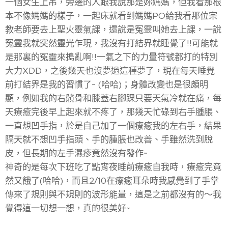
一個女生上吊，旁邊的人跟我說那是妳媽媽，但我看那根
本不像媽媽的樣子，一起床就看到媽媽PO給我看那位宗
教老師要去上聖火靈氣課，還說是冤靈叫她去上課，一說
冤靈我就突然靈光乍現，我沒有打結界就睡覺了!!可能就
是那裏的冤靈來搗亂啊!!一氣之下的力量符號都打的特別
大力XDD，之後幾天也沒夢過這種夢了，現在每天睡覺
前打結界是我的習慣了~ (哈哈)；身體改變也是很頗明
顯，例如我的右髖骨和膝蓋右腳踝只要天氣冷就在痛，每
天療癒完後早上起來就不疼了，那幾天忙碌到右手腫脹、
一直想凹手指，於是自己加了一個療癒我的左右手，結果
隔天就不想凹手指頭、手的腫脹也改善、手雖然洗到脫
皮，但長期的左手濕疹竟然沒有發作~
神奇的是每次下班吃了點宵夜睡前療癒自我時，療癒完竟
然又餓了(哈哈)，而且2/10在療癒耳朵時我感覺到了手掌
傳來了規則與不規則的波形能量，這是之前都沒有的～我
覺得這一切想一想，真的很美好~