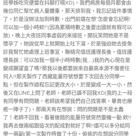
班學姊吃完便當在抖腳打嗝XD)，我們病房每個月都會由
幾位同仁幫忙病人量體重，那天排到我，我忘記這件事情
了，於是沒辦法加到時數，出門前還在想"怎麼會忘記啊!
可以加一個小時欸!"(因為累積時數之後要出國就有假可以
放)，晚上大夜班同事虛弱的來接班，開玩笑問她是不是
懷孕了，她說從早上就開始上吐下瀉，於是強迫她去掛急
診我幫忙她處理上班事宜，聯絡完值班護理長後，值班護
理長說：可以加我一個半小時時數(我....)我的內心現在是
變成願望盒了嗎?那我以後都要說來自最高本源不傷害任
何人!!那天製作了西藏能量符號想要下次回去分同學一
點，但在製作過程忘記更改大小，於是變成一大一小，然
後又在LINE上問了老師，老師已讀不回我XD(我的上一段
有同學有問問題，老師說希望我們自己找答案，畢竟也療
癒一陣子了)，那兩天有在想說：問的問題是不是太蠢
了！老師不回我，看著做錯的能量符號突然靈機一動:欸!!
我再去做兩組跟這次的配成對就好了啊!!還可以多分給同
學一兩副(第一次製作時做了十份，偷偷的在想說分同學