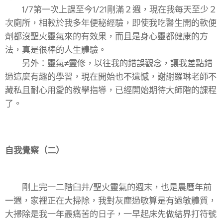
1/7第一次上課至今1/21剛滿２週，現在我每天至少２
次廁所，相較於我多年便秘經驗，即使我吃醫生開的軟便
劑都沒聖火靈氣來的有效果，而且是身心靈都健康的方
法，真是很棒的人生體驗。
另外：靈氣≠靈修，以往我的錯誤觀念，讓我差點錯
過這麼有趣的學習，現在開始也不遺憾，謝謝羅琳老師不
藏私且耐心用愛的教學指導，已經開始期待大師階的課程
了。
自我覺察（二）
剛上完一二階臼井/聖火靈氣的週末，也是農曆年前
一週，家裡正在大掃除，我對灰塵過敏算是有過敏體質，
大掃除是我一年最痛苦的日子，一早起床先做結界打符號