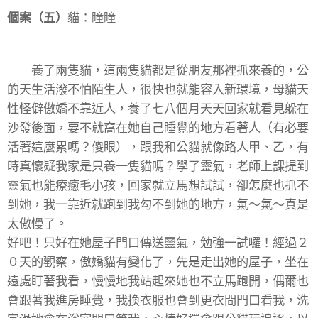
個案（五）
貓：瞳瞳
養了兩隻貓，這兩隻貓都是從朋友那裡抓來養的，公
的天生活潑不怕陌生人，很快也就能容入新環境，母貓天
性怪僻傲嬌不靠近人，養了七八個月天天回家就看見躲在
沙發後面，要不就窩在她自己睡覺的地方看著人（有必要
活著這麼累嗎？傻眼），跟我和公貓就像路人甲、乙，有
時真懷疑我家是只養一隻貓嗎？學了靈氣，老師上課提到
靈氣也能療癒毛小孩，回家就立馬想試試，卻怎麼也抓不
到她，我一靠近就跑到我勾不到她的地方，氣～氣～真是
太傲慢了。
好吧！只好在她屋子門口傳送靈氣，勉強一試囉！經過２
０天的觀察，傲嬌貓有變化了，先是走出她的屋子，坐在
遠處盯著我看，慢慢地我站起來她也不立馬跑開，偶爾也
會跟著我進房睡覺，我換衣服也會到更衣間門口看我，洗