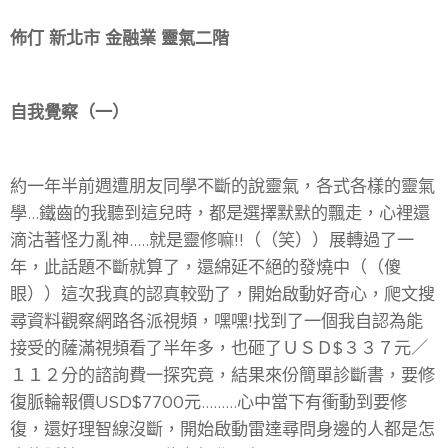
佈仃 新北市 金融業 靈氣二階
自我覺察（一）
約一年半前週遭朋友同學不斷的說靈氣，各式各樣的靈氣
學...鐵齒的我聽到這兒時，都是選擇默默的飄走，心裡還
滴沽著怪力亂神.....就是靈修嘛!!（（笑））展轉過了一
年，此話題不斷就算了，還綿延不絕的發燒中（（傻
眼））這次我真的認真較勁了，開始啟動好奇心，爬文搜
尋資料觀察網路各派視頻，嘿嘿!找到了一個我自認為能
接受的薩滿視頻看了半年多，也砸了ＵＳＤ$３３７元／
１１２分的諮詢費一探究竟，結果來份簡單診斷書，要修
復脈輪報價USD$7700元.........心中當下有衝動到要修
復，還好理智線沒斷，開始啟動雷達尋問身邊的人都是怎