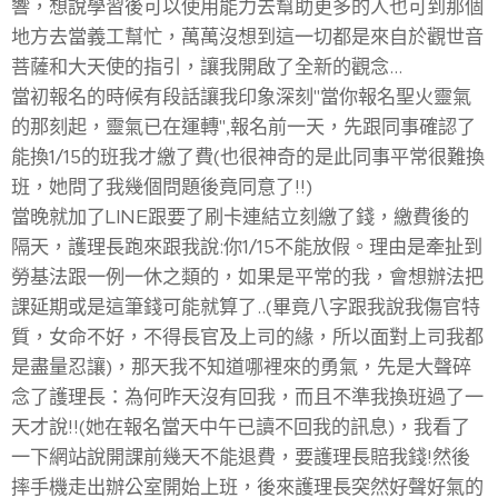
響，想說學習後可以使用能力去幫助更多的人也可到那個
地方去當義工幫忙，萬萬沒想到這一切都是來自於觀世音
菩薩和大天使的指引，讓我開啟了全新的觀念...
當初報名的時候有段話讓我印象深刻"當你報名聖火靈氣
的那刻起，靈氣已在運轉",報名前一天，先跟同事確認了
能換1/15的班我才繳了費(也很神奇的是此同事平常很難換
班，她問了我幾個問題後竟同意了!!)
當晚就加了LINE跟要了刷卡連結立刻繳了錢，繳費後的
隔天，護理長跑來跟我說:你1/15不能放假。理由是牽扯到
勞基法跟一例一休之類的，如果是平常的我，會想辦法把
課延期或是這筆錢可能就算了..(畢竟八字跟我說我傷官特
質，女命不好，不得長官及上司的緣，所以面對上司我都
是盡量忍讓)，那天我不知道哪裡來的勇氣，先是大聲碎
念了護理長：為何昨天沒有回我，而且不準我換班過了一
天才說!!(她在報名當天中午已讀不回我的訊息)，我看了
一下網站說開課前幾天不能退費，要護理長賠我錢!然後
摔手機走出辦公室開始上班，後來護理長突然好聲好氣的