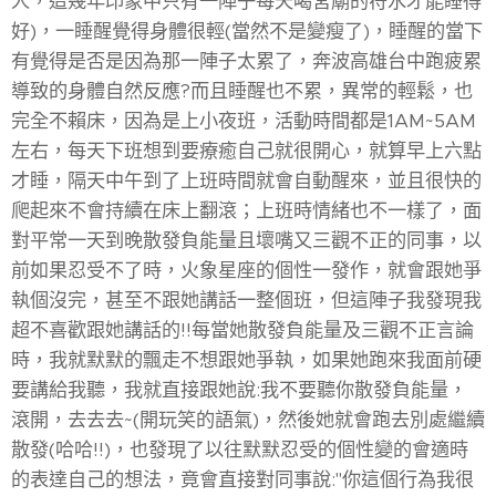
人，這幾年印象中只有一陣子每天喝宮廟的符水才能睡得
好)，一睡醒覺得身體很輕(當然不是變瘦了)，睡醒的當下
有覺得是否是因為那一陣子太累了，奔波高雄台中跑疲累
導致的身體自然反應?而且睡醒也不累，異常的輕鬆，也
完全不賴床，因為是上小夜班，活動時間都是1AM~5AM
左右，每天下班想到要療癒自己就很開心，就算早上六點
才睡，隔天中午到了上班時間就會自動醒來，並且很快的
爬起來不會持續在床上翻滾；上班時情緒也不一樣了，面
對平常一天到晚散發負能量且壞嘴又三觀不正的同事，以
前如果忍受不了時，火象星座的個性一發作，就會跟她爭
執個沒完，甚至不跟她講話一整個班，但這陣子我發現我
超不喜歡跟她講話的!!每當她散發負能量及三觀不正言論
時，我就默默的飄走不想跟她爭執，如果她跑來我面前硬
要講給我聽，我就直接跟她說:我不要聽你散發負能量，
滾開，去去去~(開玩笑的語氣)，然後她就會跑去別處繼續
散發(哈哈!!)，也發現了以往默默忍受的個性變的會適時
的表達自己的想法，竟會直接對同事說:"你這個行為我很