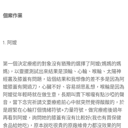
個案作業
1. 阿嬤
第一個決定療癒的對象沒有猶豫的選擇了阿嬤(媽媽的媽
媽)，以靈擺測試出來結果是頂輪、心輪、喉輪、太陽神
經叢及膝蓋有問題，這個結果和我想像的差不多是因為阿
嬤膝蓋有開過刀，心臟不好、容易胡思亂想，喉輪是因為
阿嬤從年輕時就在做生意，長期叫賣下喉嚨有點沙啞的聲
音，當下念完祈請文要療癒前心中就突然覺得酸酸的，於
是趕緊在心輪打個情緒符號+力量符號，做完療癒後過年
再看到阿嬤，詢問她的膝蓋有沒有比較好(我也有買保健
食品給她吃)，原本說吃很貴的原廠維骨力都沒效果的阿