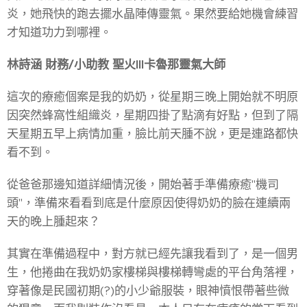
炎，她飛快的跑去擺水晶陣傳靈氣。果然要給她機會練習
才知道功力到哪裡。
林詩涵 財務/小助教 聖火III卡魯那靈氣大師
這次的療癒個案是我的奶奶，從星期三晚上開始就不明原
因突然蜂窩性組織炎，星期四掛了點滴有好點，但到了隔
天星期五早上病情加重，臉比前天腫不說，更是連路都快
看不到。
從爸爸那邊知道詳細情況後，開始著手準備療癒"機司
頭"，準備來看看到底是什麼原因使得奶奶的臉在連續兩
天的晚上腫起來？
其實在準備過程中，對方就已經先讓我看到了，是一個男
生，他捲曲在我奶奶家樓梯與樓梯轉彎處的平台角落裡，
穿著像是民國初期(?)的小少爺服裝，眼神憤恨帶著些微