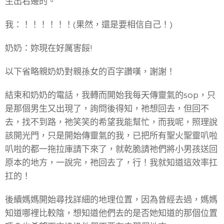
生出右邊的。
我：！！！！！！(果然，還是要相信自己！)
奶奶：妳現在好厲害餒!
以下省略親奶奶對親孫女的百字讚嘆，謝謝！
結束和奶奶的電話，我轉而開始我每天傳靈氣的sop，只
是那個男生又出現了，詢問後得知，祂想回去，但回不
去，找不到路，祂笑笑的希望我能幫忙，而我呢，照理說
該開光門，只是開始傳靈氣的我，已把所有聖火聖靈叭啦
叭啦的都一拖拉庫請下來了，就乾脆請祂們將小男孩送回
原本的地方，一說完，祂回去了，行！我就知道這效率扛
扛的！
後續媽媽開始尋找詳細的地理位置，因為曾經去過，媽媽
知道哪裡比較陰，想知道他們去的是否她知道的那個位置