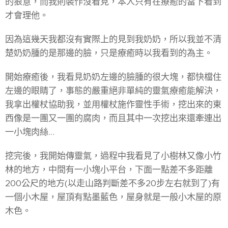
的狠意，而我則裝作沒看見，本人只有在療癒的當下看到
才會理他。
因為這幾天我都沒有實際上的見到我奶奶，所以我並不清
楚奶奶腫的是那邊的臉，只是療癒時以我看到的為主。
開始療癒後，我看見奶奶左邊的臉腫的很大塊，都快檔住
左邊的眼睛了，事態的嚴重絕非單純的靈氣療癒能解決，
我拿出權杖協助我，並用權杖施作靈性手術，挖出來的東
西像是一團又一團的腐肉，而且其中一次挖出來還牽連出
一小塊肉絲...
挖完後，我開始傳靈氣，過程中我看見了小樹林又像小竹
林的地方，中間有一小塊小平台，下面一點差不多距離
200公尺的地方(以走山路判斷差不多20步左右就到了)有
一個小木屋，屋頂有點墨藍色，屋身就是一般小木屋的原
木色。