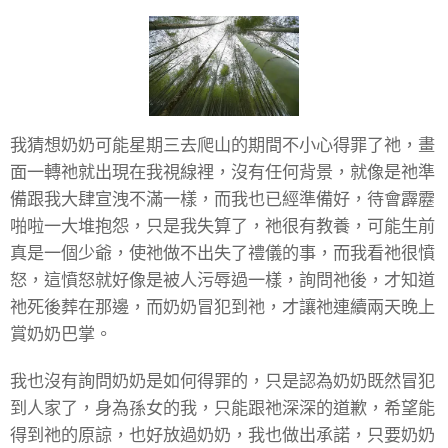
我猜想奶奶可能星期三去爬山的期間不小心得罪了祂，畫
面一轉祂就出現在我視線裡，沒有任何背景，就像是祂準
備跟我大肆宣洩不滿一樣，而我也已經準備好，待會霹靂
啪啦一大堆抱怨，只是我失算了，祂很有教養，可能生前
真是一個少爺，使祂做不出失了禮儀的事，而我看祂很憤
怒，這憤怒就好像是被人污辱過一樣，詢問祂後，才知道
祂死後葬在那邊，而奶奶冒犯到祂，才讓祂連續兩天晚上
賞奶奶巴掌。
我也沒有詢問奶奶是如何得罪的，只是認為奶奶既然冒犯
到人家了，身為孫女的我，只能跟祂深深的道歉，希望能
得到祂的原諒，也好放過奶奶，我也做出承諾，只要奶奶