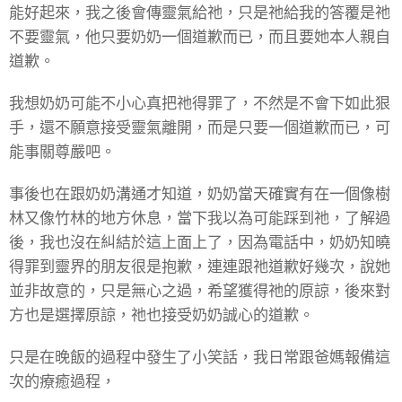
能好起來，我之後會傳靈氣給祂，只是祂給我的答覆是祂
不要靈氣，他只要奶奶一個道歉而已，而且要她本人親自
道歉。
我想奶奶可能不小心真把祂得罪了，不然是不會下如此狠
手，還不願意接受靈氣離開，而是只要一個道歉而已，可
能事關尊嚴吧。
事後也在跟奶奶溝通才知道，奶奶當天確實有在一個像樹
林又像竹林的地方休息，當下我以為可能踩到祂，了解過
後，我也沒在糾結於這上面上了，因為電話中，奶奶知曉
得罪到靈界的朋友很是抱歉，連連跟祂道歉好幾次，說她
並非故意的，只是無心之過，希望獲得祂的原諒，後來對
方也是選擇原諒，祂也接受奶奶誠心的道歉。
只是在晚飯的過程中發生了小笑話，我日常跟爸媽報備這
次的療癒過程，