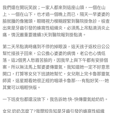
我們還在開玩笑說；一家人都來到這座山頭，一個在山
上、一個在山下，也才過一個晚上而已，隔天一早婆婆的
臉就腫的像豬頭，眼睛視力模糊趕緊到醫院掛急診，檢查
出來是牙齒引發的蜂窩性組織炎，必須馬上吊點滴消炎止
痛，情況嚴重要連續3天到醫院報到掛點滴。
第二天吊點滴時痛到不停的掉眼淚，這天孩子返校日公公
幫忙接孩子回來，公公擔心婆婆的病情，老公也心情低
落，這2個男人愁眉苦臉的，因我早上與下午都有安排個
案，所以無法馬上幫婆婆傳靈氣，我知道她一定不好意思
開口，打算等女兒下班請她幫忙，女兒剛上完卡魯那靈氣
師資，這星期看她很正經的唱頌卡魯那~~~有點好笑~~~她
其實可以唱輕快版。
一下班皮包都還沒放下，我告訴她:快~快傳靈氣給奶奶。
女兒:奶奶怎麼了?我簡短告知是牙齒引發的蜂窩性組織