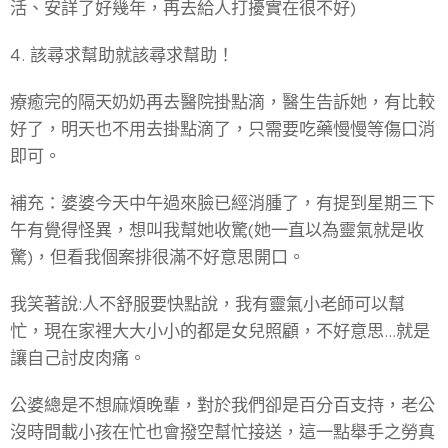
活、安詳了好幾年，再去給人打擾實在很不好)
4. 該尋求幫助就該尋求幫助！
療癒完的隔天奶奶再去醫院掛點滴，醫生告訴她，有比較
好了，明天也不用去掛點滴了，只需要吃藥慢慢等傷口消
即可。
補充：婆婆今天中午過來臉已經消腫了，有提到星期三下
午有覺得怪異，想叫我幫她收驚(她一直以為靈氣就是收
驚)，但看我個案排很滿不好意思開口。
我笑著說:人不舒服要快點說，我有靈氣小老師可以幫
忙，現在家裡大大小小的都是女兒照顧，不好意思...就是
讓自己討皮肉痛。
公婆總是不想麻煩晚輩，對於我們卻是百分百支持，老公
沒時間載小孩在忙也會撥空幫忙接送，這一點舉手之勞真