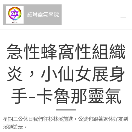
羅琳靈氣學院
急性蜂窩性組織
炎，小仙女展身
手-卡魯那靈氣
星期三公休日我們往杉林溪前進，公婆也跟著退休好友到
溪頭遊玩。