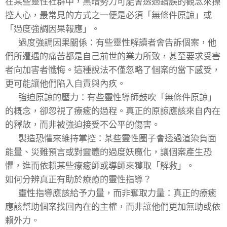
在某些靈性社群中，黑暗勢力可能會透過錯誤的觀念來操
控人心，最常見的方式之一便是必須「無條件原諒」或
「過度強調因果報應」。
💓 過度強調因果關係：有些靈性解讀者會告訴個案，他
們所遭遇的痛苦都是自己前世的業力所致，甚至要求受害
者向加害者懺悔。這種說法不僅忽略了個案的當下感受，
更可能讓他們陷入自責與內疚。
💓 強迫原諒的壓力：有些靈性導師鼓吹「無條件原諒」
的概念，卻忽視了療癒的過程。真正的原諒應該來自內在
的釋放，而非被強迫接受不公平的傷害。
💓 製造恐懼來維持掌控：某些靈性圈子會透過渲染負面
能量、災難預言或對靈體的過度妖魔化，讓個案產生恐
懼，進而依賴某些療癒師或導師來獲取「解救」。
如何分辨真正有助於療癒的靈性指導？
💓 靈性指導應該給予力量，而非奪取力量：真正的療癒
應該幫助個案找回內在的主權，而非讓他們更加無助或依
賴外力。