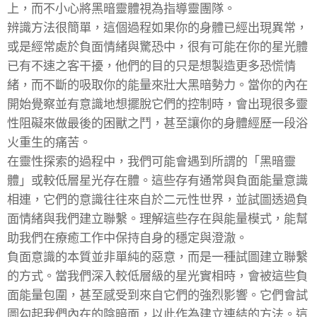
上，而不小心將黑暗靈體視為指導靈團隊。
辨識方法很簡單，這個過程如果你的身體已經出現異常，
或是經常處於負面情緒與驚恐中，很有可能在你的星光體
已有不速之客干擾，他們的目的只是想製造更多恐慌情
緒，而不斷的吸取你的能量來壯大黑暗勢力。當你的內在
開始覺察並有意識地想擺脫它們的控制時，會出現很多靈
性阻礙來做最後的困獸之鬥，甚至讓你的身體經歷一段浴
火重生的痛苦。
在靈性探索的過程中，我們可能會遇到所謂的「黑暗靈
體」或較低層星光存在體。這些存有通常與負面能量意識
相連，它們的意識往往來自於二元性世界，並試圖透過負
面情緒與我們建立聯繫。理解這些存在與能量模式，能幫
助我們在療癒工作中保持自身的穩定與澄澈。
負面意識的本質並非單純的惡意，而是一種試圖建立聯繫
的方式。當我們深入較低層級的星光實相時，會被這些負
面能量包圍，甚至感受到來自它們的強烈影響。它們會試
圖勾起我們內在的陰暗面，以此作為建立連結的方法。這