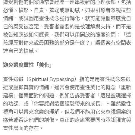
遭受創傷的個案通常會經歷一連串複雜的心理狀態，包括
恐懼、憤怒、自責、羞恥或無助感。如果引導者忽視這些
情緒，或試圖用靈性概念強行轉化，就可能讓個案感覺自
己的感受被否定。受害者需要的是被理解與支持，而不是
被告知應該如何感覺。我們可以用開放的態度詢問：「這
段經歷對你來說最困難的部分是什麼？」讓個案有空間表
達自己的情感。
避免過度靈性「美化」
靈性逃避（Spiritual Bypassing）指的是用靈性概念來逃
避或壓抑真實的情緒，通常會使用靈性美化的概念「重新
建構」個案面對的問題，例如告訴受害者「這是靈魂選擇
的功課」或「你要感謝這個經驗帶來的成長」。雖然靈性
視角可以帶來寬廣的理解，但我們不能用它來忽視個案的
痛苦或否定他們的創傷。真正的療癒需要同時承認現實與
靈性層面的存在。