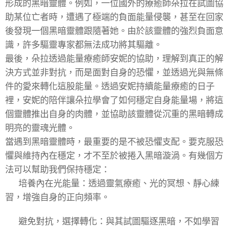
形成的黑暗靈體。例如，一位國外的療癒師朵拉在試圖協
助某位亡者時，遭遇了極端的負面能量侵襲，甚至在回家
後發現一個黑暗靈體跟隨著她。由於該靈體的強烈負面意
識，許多驅靈專家都無法成功將其驅離。
最後，朵拉透過能量療癒師安妮的協助，理解到真正的解
決方式並非對抗，而是面對自身的恐懼，並透過光與無條
件的愛來轉化這股能量。透過安妮持續能量療癒的日子
裡，安妮的陪伴讓朵拉學會了如何穩定自身能量場，將這
個靈體推出自身的肉體，並協助該靈體從沉重的黑暗轉成
明亮的靈魂光體。
當遇到黑暗靈體時，最重要的是不被恐懼支配。要克服恐
懼與維持內在穩定，才不至於被捲入黑暗漩渦。有幾個方
法可以幫助我們保持穩定：
🔥 培養內在光能量：透過靈氣療癒、光的冥想、靜心練
習，增強自身的正向頻率。
🔥 避免對抗，選擇轉化：與其試圖驅逐黑暗，不如學習