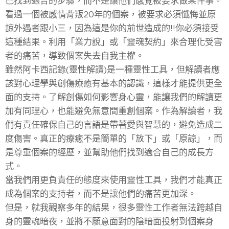
己找到適合的步驟，而不是讓他們感覺被要求做某件事。
看過一個被感情背叛20年的個案，被要求必須懺悔並原
諒外遇者跟小三，因為這是你的前世造成的!!你必須接受
這種結果。利用「業力說」或「靈魂契約」來合理化受害
者的痛苦，導致個案失去自我主權。
雖然阿卡西記錄(靈性解讀)是一種靈性工具，但解讀者應
該對心理學與創傷療癒有基本的認識，這樣才能提供更全
面的支持。了解創傷如何影響身心靈，能讓我們的解讀更
加有同理心，也能避免無意間重創個案。作為解讀者，我
們有責任確保自己的言語是帶著愛與智慧的，避免造成二
度傷害。真正的療癒不是簡單的「放下」或「原諒」，而
是尊重個案的經歷，並幫助他們找到適合自己的成長方
式。
當我們用更負責任的態度來使用靈性工具，我們才能真正
成為個案的支持者，而不是讓他們的痛苦更加深。
但是，就我觀察多年的結果，很多靈性工作者無法跨越自
身的靈魂暗夜，並將不願意面對的陰暗面投射到個案身