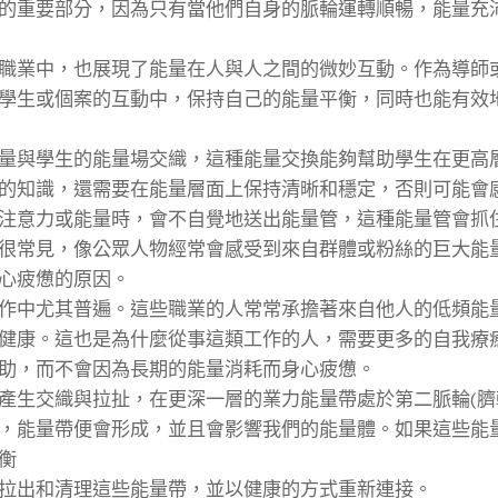
的重要部分，因為只有當他們自身的脈輪運轉順暢，能量充
職業中，也展現了能量在人與人之間的微妙互動。作為導師
學生或個案的互動中，保持自己的能量平衡，同時也能有效
量與學生的能量場交織，這種能量交換能夠幫助學生在更高
的知識，還需要在能量層面上保持清晰和穩定，否則可能會
注意力或能量時，會不自覺地送出能量管，這種能量管會抓
很常見，像公眾人物經常會感受到來自群體或粉絲的巨大能
心疲憊的原因。
作中尤其普遍。這些職業的人常常承擔著來自他人的低頻能
健康。這也是為什麼從事這類工作的人，需要更多的自我療
助，而不會因為長期的能量消耗而身心疲憊。
產生交織與拉扯，在更深一層的業力能量帶處於第二脈輪(臍
，能量帶便會形成，並且會影響我們的能量體。如果這些能
衡
拉出和清理這些能量帶，並以健康的方式重新連接。