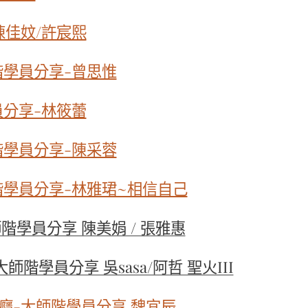
陳佳妏/許宸熙
階學員分享-曾思惟
員分享-林筱蕾
階學員分享-陳采蓉
階學員分享-林雅珺~相信自己
階學員分享 陳美娟 / 張雅惠
階學員分享 吳sasa/阿哲 聖火III
癮-大師階學員分享 魏宜辰