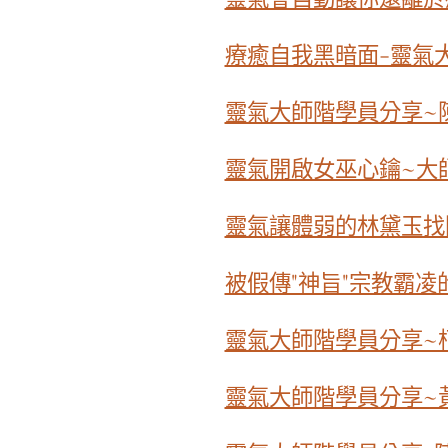
療癒自我黑暗面-靈氣
靈氣大師階學員分享~
靈氣開啟女巫心鑰~大
靈氣讓體弱的林黛玉找
被假傳"神旨"宗教霸凌
靈氣大師階學員分享~柯雅
靈氣大師階學員分享~