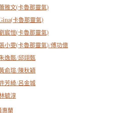
蕭雅文(卡魯那靈氣)
ina(卡魯那靈氣)
劉宸愷(卡魯那靈氣)
張小雯(卡魯那靈氣)/傅功億
朱逸甄/邱翊甄
黃俞瑄/陳秋穎
許芳綺/呂金城
林毓淳
黃惠蘭