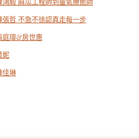
陳鴻毅 麻瓜工程師到靈氣療癒師
陳張哲 不急不徐認真走每一步
張庭瑋&房世惠
莫妮
陳佳琳