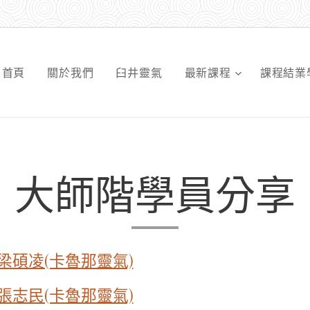
首頁
關於我們
臼井靈氣
最新課程
課程結業
大師階學員分享
梁碩凌(卡魯那靈氣)
張志民(卡魯那靈氣)