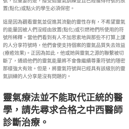
號，但重要的是，接受過靈氣訓練並且已經獲得符號的放
置(點化)或點火的學生必須保密。
這是因為觀看靈氣並促進其流動的靈性存有，不希望靈氣
的能量因被人們沒經由放置(點化)或引燃祂們所使用的符
號所稀釋。當他們看到有人不加思索地與那些不打算上課
的人分享符號時，他們會使支持個案的靈氣品質失去效益
(療癒效果)。正因為如此，他或她與靈氣之源的聯繫被切
斷了，通過他們的靈氣能量將不會像繼續尊重符號的隱密
那樣強大有效。但是，將靈氣符號與已經具有該級別的靈
氣訓練的人分享是沒有問題的。
靈氣療法並不能取代正統的醫
學，請先尋求合格之中西醫師
診斷治療。