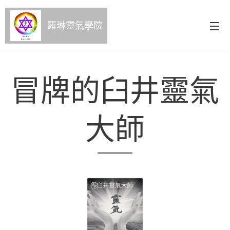
羅琳靈氣學院
冒牌的臼井靈氣
大師