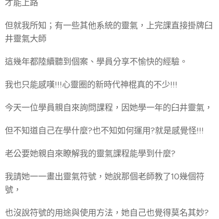
才能上路
但就我所知；有一些其他系統的靈氣，上完課直接掛牌臼
井靈氣大師
這幾年都陸續聽到個案、學員分享不愉快的經驗。
我也只能感嘆!!!心靈圈的新時代神棍真的不少!!!
今天一位學員親自來詢問課程，因她學一年的臼井靈氣，
但不知道自己在學什麼?也不知如何運用?就是感覺怪!!!
老公要她親自來瞭解我的靈氣課程能學到什麼?
我請她一一畫出靈氣符號，她說那個老師教了10幾個符
號，
也沒說符號的用途與使用方法，她自己也覺得莫名其妙?