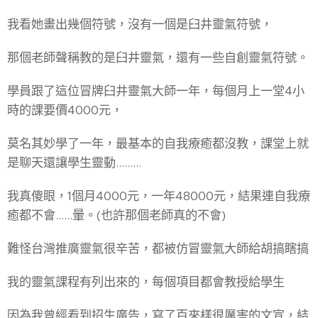
我看她畫出幾個符號，沒有一個是臼井靈氣符號，
那個老師聲稱教的是臼井靈氣，還有一些自創靈氣符號。
學員跟了這位冒牌臼井靈氣大師一年，每個月上一堂4小
時的課要價4000元，
莫名其妙學了一年，最基本的自我療癒都沒教，課堂上就
是聊天還讓學生靈動.........
我真傻眼，1個月4000元，一年48000元，結果連自我療
癒都不會......暈。(也許那個老師真的不會)
難怪台灣推廣靈氣很辛苦，都被仿冒靈氣大師給胡搞瞎搞
我的靈氣課程有列出來的，每個項目都會教授給學生
因為我曾經看到招生廣告，寫了百來樣很厲害的文宣，結